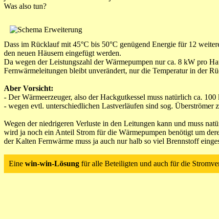
Was also tun?
Dass im Rücklauf mit 45°C bis 50°C genügend Energie für 12 weitere 
den neuen Häusern eingefügt werden.
Da wegen der Leistungszahl der Wärmepumpen nur ca. 8 kW pro Hau
Fernwärmeleitungen bleibt unverändert, nur die Temperatur in der Rück
Aber Vorsicht:
- Der Wärmeerzeuger, also der Hackgutkessel muss natürlich ca. 1
- wegen evtl. unterschiedlichen Lastverläufen sind sog. Überströmer 
Wegen der niedrigeren Verluste in den Leitungen kann und muss natür
wird ja noch ein Anteil Strom für die Wärmepumpen benötigt um dere
der Kalten Fernwärme muss ja auch nur halb so viel Brennstoff einges
Eine
win-win-Lösung
für alle Beteiligten und auch für die Stromv