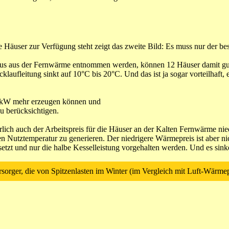
Häuser zur Verfügung steht zeigt das zweite Bild: Es muss nur der bes
s aus der Fernwärme entnommen werden, können 12 Häuser damit gut 
laufleitung sinkt auf 10°C bis 20°C. Und das ist ja sogar vorteilhaft, 
00 kW mehr erzeugen können und
zu berücksichtigen.
lich auch der Arbeitspreis für die Häuser an der Kalten Fernwärme nie
n Nutztemperatur zu generieren. Der niedrigere Wärmepreis ist aber n
etzt und nur die halbe Kesselleistung vorgehalten werden. Und es sinke
ersorger, die von Spitzenlasten im Winter (im Vergleich mit Luft-Wärm